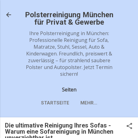
Direkt zum Hauptbereich
Polsterreinigung München
für Privat & Gewerbe
Ihre Polsterreinigung in München:
Professionelle Reinigung für Sofa,
Matratze, Stuhl, Sessel, Auto &
Kinderwagen. Freundlich, preiswert &
zuverlässig – für strahlend saubere
Polster und Autopolster. Jetzt Termin
sichern!
Seiten
STARTSEITE
MEHR…
TEPPICHREINIGUNG IN MÜNCHEN -
JETZT IHREN TERMIN VEREINBAREN!
Die ultimative Reinigung Ihres Sofas -
Warum eine Sofareinigung in München
unverzichtbar ist