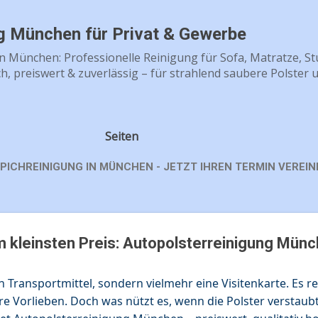
Direkt zum Hauptbereich
ng München für Privat & Gewerbe
in München: Professionelle Reinigung für Sofa, Matratze, Stu
h, preiswert & zuverlässig – für strahlend saubere Polster 
Seiten
PICHREINIGUNG IN MÜNCHEN - JETZT IHREN TERMIN VEREIN
m kleinsten Preis: Autopolsterreinigung Mün
in Transportmittel, sondern vielmehr eine Visitenkarte. Es re
hre Vorlieben. Doch was nützt es, wenn die Polster verstau