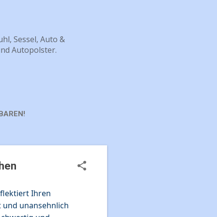
hl, Sessel, Auto &
und Autopolster.
BAREN!
chen
flektiert Ihren
bt und unansehnlich