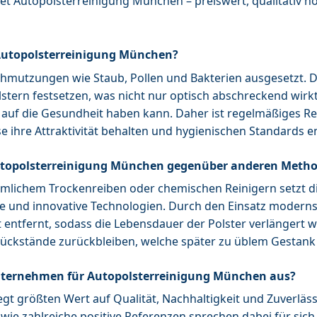
tet Autopolsterreinigung München – preiswert, qualitativ 
utopolsterreinigung München?
chmutzungen wie Staub, Pollen und Bakterien ausgesetzt. 
olstern festsetzen, was nicht nur optisch abschreckend wirk
auf die Gesundheit haben kann. Daher ist regelmäßiges Re
e ihre Attraktivität behalten und hygienischen Standards 
Autopolsterreinigung München gegenüber anderen Meth
mlichem Trockenreiben oder chemischen Reinigern setzt d
 und innovative Technologien. Durch den Einsatz modern
ntfernt, sodass die Lebensdauer der Polster verlängert wi
 Rückstände zurückbleiben, welche später zu üblem Gestank
nternehmen für Autopolsterreinigung München aus?
egt größten Wert auf Qualität, Nachhaltigkeit und Zuverläss
owie zahlreiche positive Referenzen sprechen dabei für sich