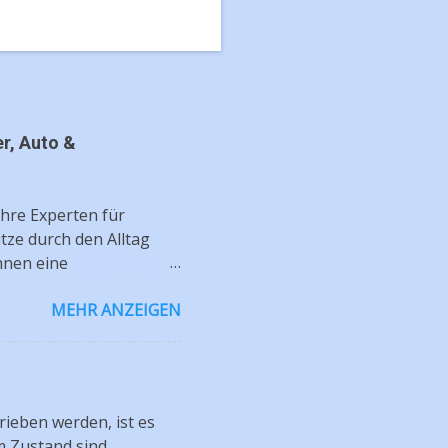
r, Auto &
hre Experten für
tze durch den Alltag
hnen eine
 bei Ihnen zuhause.
MEHR ANZEIGEN
eug wieder in neuem
 Professionelle
ntfernung bei
ecken, Kugelschreiber &
igungsmittel ✅ Keine
ieben werden, ist es
 exzellenter Service ✅
 Zustand sind.