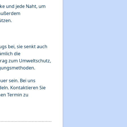
cke und jede Naht, um
r außerdem
ützen.
gs bei, sie senkt auch
ämlich die
itrag zum Umweltschutz,
nigungsmethoden.
er sein. Bei uns
eln. Kontaktieren Sie
nen Termin zu