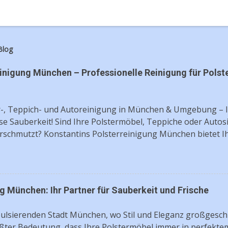
Blog
inigung München – Professionelle Reinigung für Polste
-, Teppich- und Autoreinigung in München & Umgebung – I
se Sauberkeit! Sind Ihre Polstermöbel, Teppiche oder Autosi
erschmutzt? Konstantins Polsterreinigung München bietet I
ionelle, umweltfreundliche und gründliche Reinigung direkt
Sie Ihre Polstermöbel, Matratzen, Teppiche oder Ihr Fahrz
rstrahlen! Warum Konstantins Polsterreinigung München? ✅
ng für Polstermöbel, Matratzen, Teppiche & Autos ✅ Flecke
 München: Ihr Partner für Sauberkeit und Frische
kigen Verschmutzungen (Lebensmittel, Getränke, Haustierfl
 Umweltfreundliche und gesundheitlich unbedenkliche Rein
pulsierenden Stadt München, wo Stil und Eleganz großgeschr
skosten innerhalb München & Umgebung ✅ Faire Preise und
ßter Bedeutung, dass Ihre Polstermöbel immer in perfektem