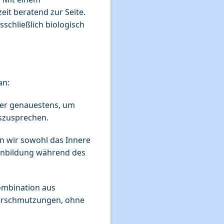
it beratend zur Seite.
schließlich biologisch
an:
ster genauestens, um
szusprechen.
en wir sowohl das Innere
kenbildung während des
Kombination aus
Verschmutzungen, ohne