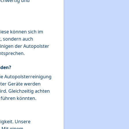
hochwertig und
Diese können sich im
t, sondern auch
inigen der Autopolster
entsprechen.
oden?
ie Autopolsterreinigung
ster Geräte werden
rd. Gleichzeitig achten
 führen könnten.
igkeit. Unsere
. Mit einem