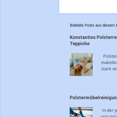
Beliebte Posts aus diesem 
Konstantins Polsterre
Teppiche
Polster
makello
stark v
profess
Lassen 
Glanz e
Reinigu
Polstermöbelreinigung
hartnäc
mehr) ✅
In der 
Anfahrt
von grö