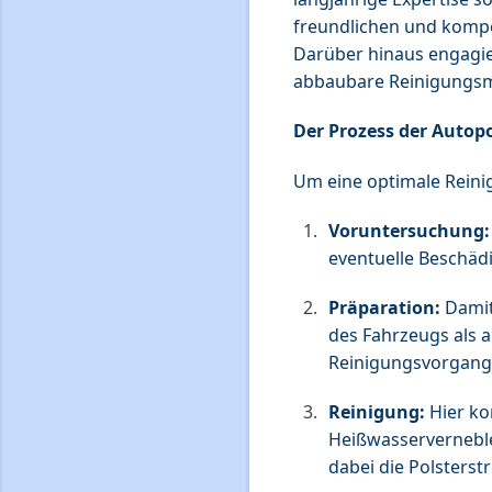
freundlichen und kompe
Darüber hinaus engagie
abbaubare Reinigungsmi
Der Prozess der Auto
Um eine optimale Reini
Voruntersuchung:
eventuelle Beschäd
Präparation:
Damit 
des Fahrzeugs als a
Reinigungsvorgang
Reinigung:
Hier ko
Heißwasservernebl
dabei die Polsterst